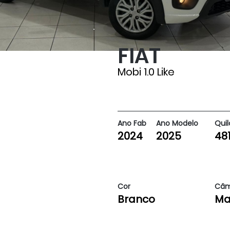
FIAT
48180
Mobi 1.0 Like
Ano Fab
Ano Modelo
Qui
2024
2025
48
Cor
Câm
Branco
Ma