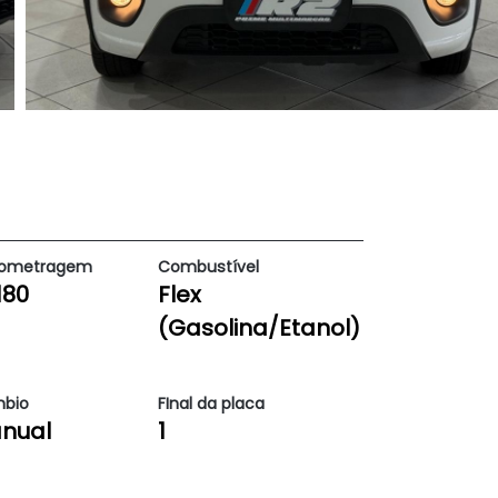
lometragem
Combustível
180
Flex
(Gasolina/Etanol)
bio
FInal da placa
nual
1