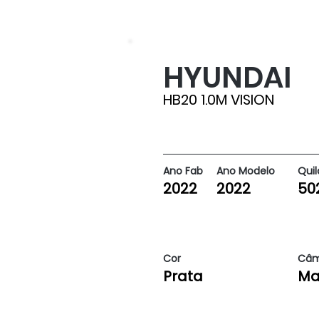
HYUNDAI
50297
HB20 1.0M VISION
Ano Fab
Ano Modelo
Qui
2022
2022
50
Cor
Câm
Prata
Ma