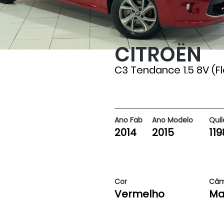
CITROËN
119800
C3 Tendance 1.5 8V (Fl
Ano Fab
Ano Modelo
Qui
2014
2015
11
Cor
Câm
Vermelho
Ma