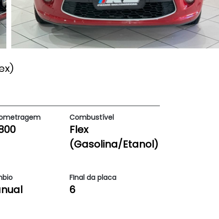
ex)
lometragem
Combustível
9800
Flex
(Gasolina/Etanol)
bio
FInal da placa
nual
6