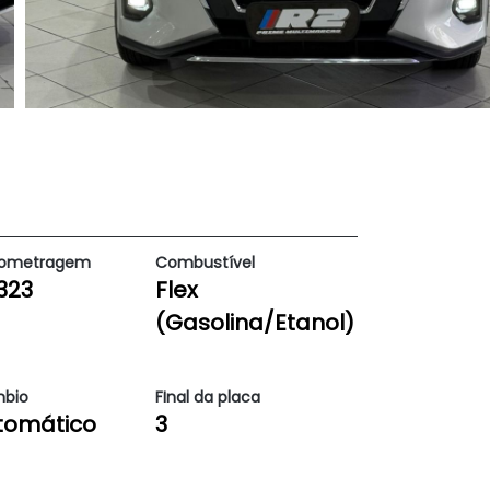
lometragem
Combustível
323
Flex
(Gasolina/Etanol)
bio
FInal da placa
tomático
3