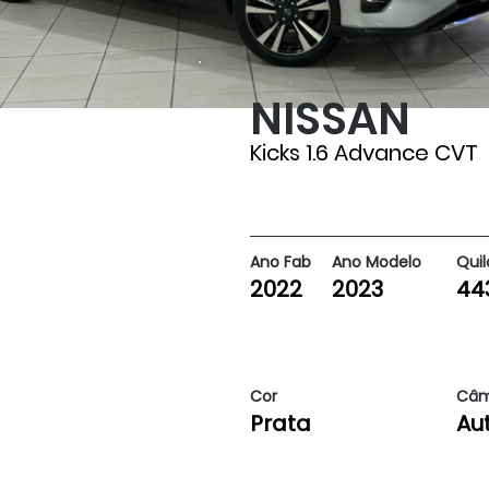
NISSAN
44323
Kicks 1.6 Advance CVT
Ano Fab
Ano Modelo
Qui
2022
2023
44
Cor
Câm
Prata
Au