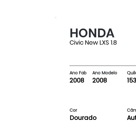
HONDA
153181
Civic New LXS 1.8
Ano Fab
Ano Modelo
Qui
2008
2008
153
Cor
Câm
Dourado
Au