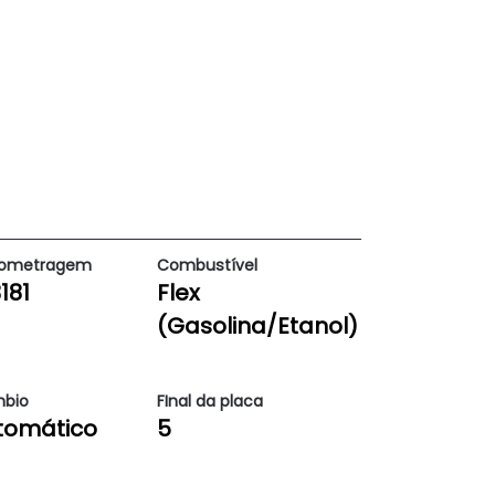
lometragem
Combustível
181
Flex
(Gasolina/Etanol)
bio
FInal da placa
tomático
5