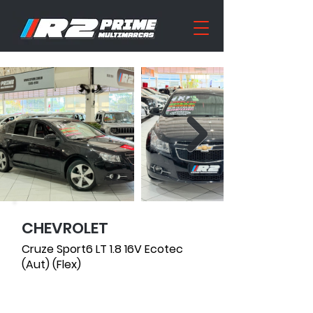
CHEVROLET
149369
Cruze Sport6 LT 1.8 16V Ecotec
(Aut) (Flex)