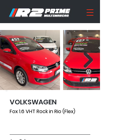
VOLKSWAGEN
147550
Fox 1.6 VHT Rock in Rio (Flex)