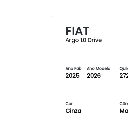
FIAT
27250
Argo 1.0 Drive
Ano Fab
Ano Modelo
Qui
2025
2026
27
Cor
Câm
Cinza
Ma