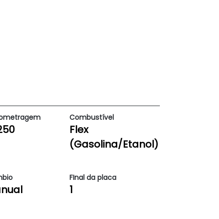
lometragem
Combustível
250
Flex
(Gasolina/Etanol)
bio
FInal da placa
nual
1